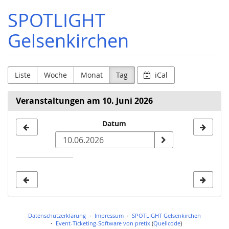
Zum
SPOTLIGHT
Haupt-
Inhalt
Gelsenkirchen
springen
Liste
Woche
Monat
Tag
iCal
Veranstaltungen am 10. Juni 2026
Datum
Datum
zur
Anzeige
auswählen
Datenschutzerklärung
Impressum
SPOTLIGHT Gelsenkirchen
Event-Ticketing-Software von pretix
(
Quellcode
)