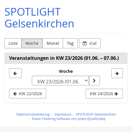
Zum
SPOTLIGHT
Haupt-
Inhalt
Gelsenkirchen
springen
Liste
Woche
Monat
Tag
iCal
Veranstaltungen in KW 23/2026 (01.06. – 07.06.)
Woche
Woche
zur
Anzeige
KW 22/2026
KW 24/2026
auswählen
Datenschutzerklärung
Impressum
SPOTLIGHT Gelsenkirchen
Event-Ticketing-Software von pretix
(
Quellcode
)