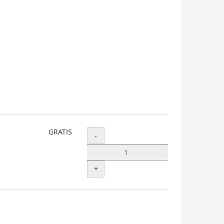
GRATIS
Menge
-
+