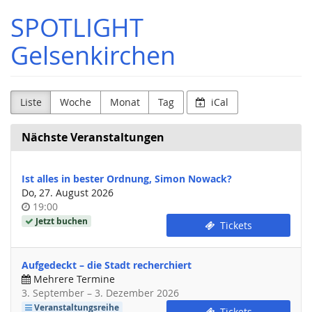
Zum
SPOTLIGHT
Haupt-
Inhalt
Gelsenkirchen
springen
Liste
Woche
Monat
Tag
iCal
Nächste Veranstaltungen
Ist alles in bester Ordnung, Simon Nowack?
Do, 27. August 2026
Uhrzeit
19:00
Jetzt buchen
Tickets
Aufgedeckt – die Stadt recherchiert
Mehrere Termine
bis
3. September
–
3. Dezember 2026
Veranstaltungsreihe
Tickets